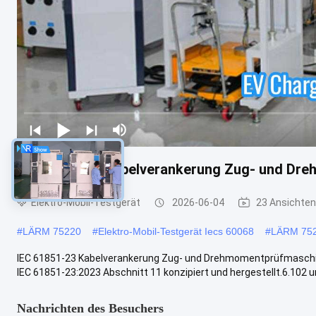
IEC 61851-23 Kabelverankerung Zug- und Dr
Elektro-Mobil-Testgerät
2026-06-04
23 Ansichten
#
LÄRM 75220
#
Elektro-Mobil-Testgerät Iecs 60068
#
LÄRM 7522
IEC 61851-23 Kabelverankerung Zug- und Drehmomentprüfmaschine 
IEC 61851-23:2023 Abschnitt 11 konzipiert und hergestellt.6.102 un
Nachrichten des Besuchers