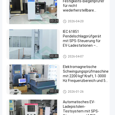
Festigkeits-Biegenprüfer
für nicht
wiederherstellbare
Zubehörteile
Elektro-Mobil-Testgerät
00:24
2026-04-20
IEC 61851
Pendelschlagprüfgerät
mit SPS-Steuerung für
EV-Ladestationen –
Energielevel IK06-IK11 &
einstellbare Schlaghöhe
Elektro-Mobil-Testgerät
00:46
2026-04-07
Elektromagnetische
Schwingungsprüfmaschine
mit 2200 kgf Kraft, 1-3000
Hz Frequenzbereich und 51
mm maximaler Auslenkung
für die Sicherheit von EV-
Elektro-Mobil-Testgerät
00:27
2026-01-26
Batterien
Automatisches EV-
Ladepistolen-
Testsystem mit SPS-