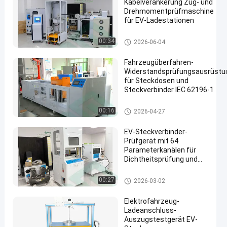
Kabelverankerung Zug- und
Drehmomentprüfmaschine
für EV-Ladestationen
Elektro-Mobil-Testgerät
00:34
2026-06-04
Fahrzeugüberfahren-
Widerstandsprüfungsausrüstu
für Steckdosen und
Steckverbinder IEC 62196-1
EV-Verbindungsstück-Testgerät
00:16
2026-04-27
EV-Steckverbinder-
Prüfgerät mit 64
Parameterkanälen für
Dichtheitsprüfung und
automatische
Auswertung
EV-Verbindungsstück-Testger
00:27
2026-03-02
ät
Elektrofahrzeug-
Ladeanschluss-
Auszugstestgerät EV-