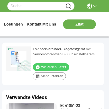
Lösungen
Kontakt Mit Uns
Zitat
EV-Steckverbinder-Biegetestgerät mit
Servomotorantrieb 0-360° einstellbarem
Biegewinkel, konform mit IEC62196-1
Wir Reden Jetzt.
Mehr Erfahren
Verwandte Videos
IEC 61851-23