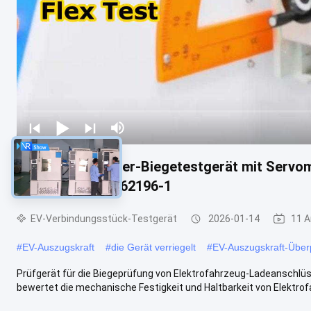
EV-Steckverbinder-Biegetestgerät mit Servom
konform mit IEC62196-1
EV-Verbindungsstück-Testgerät
2026-01-14
11 A
#
EV-Auszugskraft
#
die Gerät verriegelt
#
EV-Auszugskraft-Über
Prüfgerät für die Biegeprüfung von Elektrofahrzeug-Ladeanschlü
bewertet die mechanische Festigkeit und Haltbarkeit von Elektrof