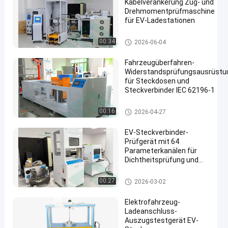
Kabelverankerung Zug- und
Drehmomentprüfmaschine
für EV-Ladestationen
Elektro-Mobil-Testgerät
00:34
2026-06-04
Fahrzeugüberfahren-
Widerstandsprüfungsausrüstu
für Steckdosen und
Steckverbinder IEC 62196-1
EV-Verbindungsstück-Testgerät
00:16
2026-04-27
EV-Steckverbinder-
Prüfgerät mit 64
Parameterkanälen für
Dichtheitsprüfung und
automatische
Auswertung
EV-Verbindungsstück-Testger
00:27
2026-03-02
ät
Elektrofahrzeug-
Ladeanschluss-
Auszugstestgerät EV-