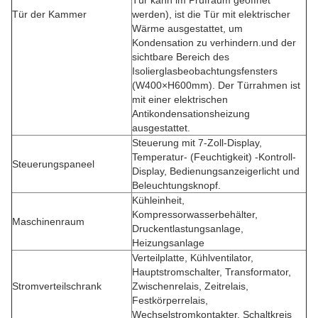
Tür kann im Prüfraum geöffnet
Tür der Kammer
werden), ist die Tür mit elektrischer
Wärme ausgestattet, um
Kondensation zu verhindern.und der
sichtbare Bereich des
Isolierglasbeobachtungsfensters
(W400×H600mm). Der Türrahmen ist
mit einer elektrischen
Antikondensationsheizung
ausgestattet.
Steuerung mit 7-Zoll-Display,
Temperatur- (Feuchtigkeit) -Kontroll-
Steuerungspaneel
Display, Bedienungsanzeigerlicht und
Beleuchtungsknopf.
Kühleinheit,
Kompressorwasserbehälter,
Maschinenraum
Druckentlastungsanlage,
Heizungsanlage
Verteilplatte, Kühlventilator,
Hauptstromschalter, Transformator,
Stromverteilschrank
Zwischenrelais, Zeitrelais,
Festkörperrelais,
Wechselstromkontakter, Schaltkreis