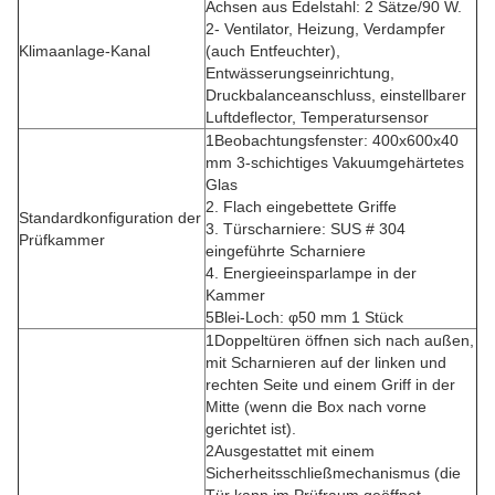
Achsen aus Edelstahl: 2 Sätze/90 W.
2- Ventilator, Heizung, Verdampfer
Klimaanlage-Kanal
(auch Entfeuchter),
Entwässerungseinrichtung,
Druckbalanceanschluss, einstellbarer
Luftdeflector, Temperatursensor
1Beobachtungsfenster: 400x600x40
mm 3-schichtiges Vakuumgehärtetes
Glas
2. Flach eingebettete Griffe
Standardkonfiguration der
3. Türscharniere: SUS # 304
Prüfkammer
eingeführte Scharniere
4. Energieeinsparlampe in der
Kammer
5Blei-Loch: φ50 mm 1 Stück
1Doppeltüren öffnen sich nach außen,
mit Scharnieren auf der linken und
rechten Seite und einem Griff in der
Mitte (wenn die Box nach vorne
gerichtet ist).
2Ausgestattet mit einem
Sicherheitsschließmechanismus (die