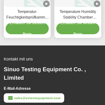
Temperatur-
Temperature Humidity
Feuchtigkeitsprüfkammer
Stability Chamber
Umweltprüfkammer -70°C
Erhalten Sie besten
Erhalten Sie besten
Programmable
bis +150°C
Temperature Humidity
Preis
Chamber
Preis
Kontakt mit uns
Sinuo Testing Equipment Co. ,
Limited
E-Mail-Adresse
sales@evtestequipment.com