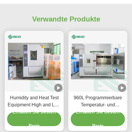
Verwandte Produkte
Humidity and Heat Test
960L Programmierbare
Equipment High and Low
Temperatur- und
Temperature Alternating
Erhalten Sie besten
Erhalten Sie besten
Feuchtigkeits-
Test Chamber
Umweltprüfgeräte
Preis
Preis