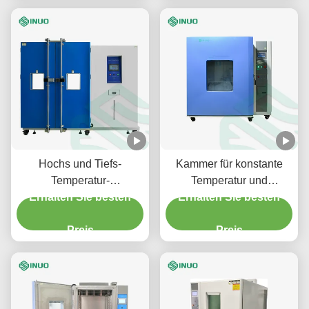
Hochs und Tiefs-
Kammer für konstante
Temperatur-
Temperatur und
Erhalten Sie besten
Feuchtigkeits-Test-
Erhalten Sie besten
Luftfeuchtigkeit
Kammer 1540L Iecs
Luftfeuchtigkeit
60068-2-2
Preis
Zyklusprüfkammer
Preis