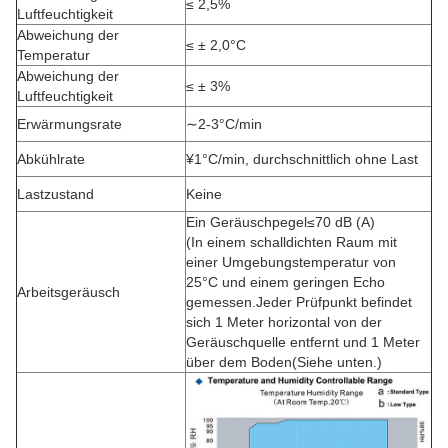
≤ 2,5%
Luftfeuchtigkeit
Abweichung der
≤ ± 2,0°C
Temperatur
Abweichung der
≤ ± 3%
Luftfeuchtigkeit
Erwärmungsrate
∼2-3°C/min
Abkühlrate
¥1°C/min, durchschnittlich ohne Last
Lastzustand
Keine
Ein Geräuschpegel≤70 dB (A)
(In einem schalldichten Raum mit
einer Umgebungstemperatur von
25°C und einem geringen Echo
Arbeitsgeräusch
gemessen.Jeder Prüfpunkt befindet
sich 1 Meter horizontal von der
Geräuschquelle entfernt und 1 Meter
über dem Boden(Siehe unten.)