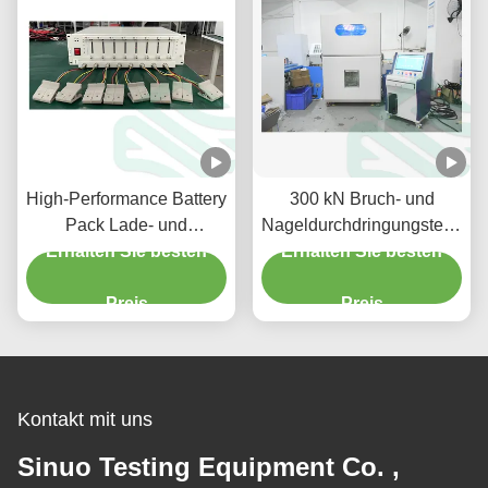
High-Performance Battery
300 kN Bruch- und
Pack Lade- und
Nageldurchdringungstester
Erhalten Sie besten
Entladetester
Erhalten Sie besten
Batterie
Sicherheitstestkammer
Preis
Preis
Kontakt mit uns
Sinuo Testing Equipment Co. ,