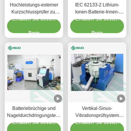
Hochleistungs-externer
IEC 62133-2 Lithium-
Kurzschlussprüfer zur
Ionen-Batterie-Innen-
Bewertung von Lithium-
Erhalten Sie besten
Kurzschlussprüfgeräte
Erhalten Sie besten
Ionen-Batterien
Preis
Preis
Batteriebrüchige und
Vertikal-Sinus-
Nageldurchdringungstestkammer
Vibrationsprüfsystem
Batteriesicherheitsprüfgerät
Erhalten Sie besten
Erhalten Sie besten
Prüfgeräte für EV-
300kN
Batterien