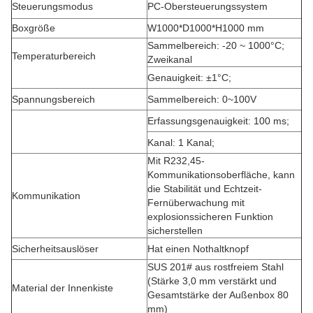
Steuerungsmodus
PC-Obersteuerungssystem
Boxgröße
W1000*D1000*H1000 mm
Sammelbereich: -20 ~ 1000°C;
Temperaturbereich
Zweikanal
Genauigkeit: ±1°C;
Spannungsbereich
Sammelbereich: 0~100V
Erfassungsgenauigkeit: 100 ms;
Kanal: 1 Kanal;
Mit R232,45-
Kommunikationsoberfläche, kann
die Stabilität und Echtzeit-
Kommunikation
Fernüberwachung mit
explosionssicheren Funktion
sicherstellen
Sicherheitsauslöser
Hat einen Nothaltknopf
SUS 201# aus rostfreiem Stahl
(Stärke 3,0 mm verstärkt und
Material der Innenkiste
Gesamtstärke der Außenbox 80
mm)