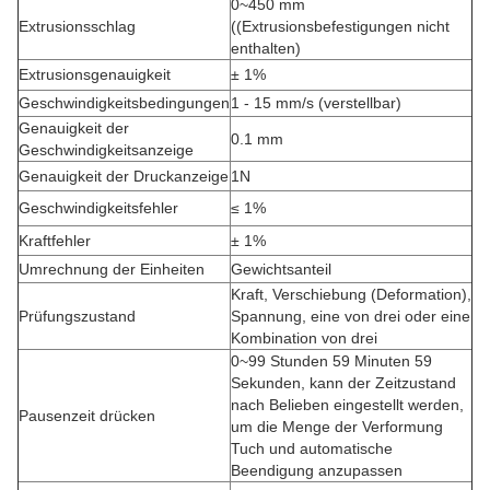
0~450 mm
Extrusionsschlag
((Extrusionsbefestigungen nicht
enthalten)
Extrusionsgenauigkeit
± 1%
Geschwindigkeitsbedingungen
1 - 15 mm/s (verstellbar)
Genauigkeit der
0.1 mm
Geschwindigkeitsanzeige
Genauigkeit der Druckanzeige
1N
Geschwindigkeitsfehler
≤ 1%
Kraftfehler
± 1%
Umrechnung der Einheiten
Gewichtsanteil
Kraft, Verschiebung (Deformation),
Prüfungszustand
Spannung, eine von drei oder eine
Kombination von drei
0~99 Stunden 59 Minuten 59
Sekunden, kann der Zeitzustand
nach Belieben eingestellt werden,
Pausenzeit drücken
um die Menge der Verformung
Tuch und automatische
Beendigung anzupassen