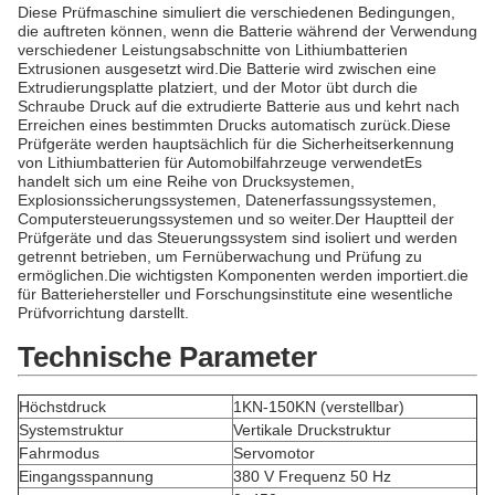
Diese Prüfmaschine simuliert die verschiedenen Bedingungen,
die auftreten können, wenn die Batterie während der Verwendung
verschiedener Leistungsabschnitte von Lithiumbatterien
Extrusionen ausgesetzt wird.Die Batterie wird zwischen eine
Extrudierungsplatte platziert, und der Motor übt durch die
Schraube Druck auf die extrudierte Batterie aus und kehrt nach
Erreichen eines bestimmten Drucks automatisch zurück.Diese
Prüfgeräte werden hauptsächlich für die Sicherheitserkennung
von Lithiumbatterien für Automobilfahrzeuge verwendetEs
handelt sich um eine Reihe von Drucksystemen,
Explosionssicherungssystemen, Datenerfassungssystemen,
Computersteuerungssystemen und so weiter.Der Hauptteil der
Prüfgeräte und das Steuerungssystem sind isoliert und werden
getrennt betrieben, um Fernüberwachung und Prüfung zu
ermöglichen.Die wichtigsten Komponenten werden importiert.die
für Batteriehersteller und Forschungsinstitute eine wesentliche
Prüfvorrichtung darstellt.
Technische Parameter
Höchstdruck
1KN-150KN (verstellbar)
Systemstruktur
Vertikale Druckstruktur
Fahrmodus
Servomotor
Eingangsspannung
380 V Frequenz 50 Hz