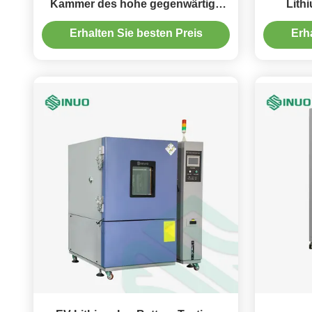
Kammer des hohe gegenwärtige
Lith
EV Batterie-Testgerät-100mA
Equ
Erhalten Sie besten Preis
Erh