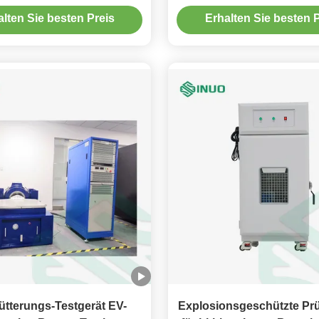
L2580 RESS 100kN
EV-Batterie-Testgerät
alten Sie besten Preis
Erhalten Sie besten P
ütterungs-Testgerät EV-
Explosionsgeschützte Pr