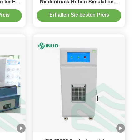
n für EV-
Niederdruck-Höhen-Simulations-
Testgerät UL2580 EV
reis
Erhalten Sie besten Preis