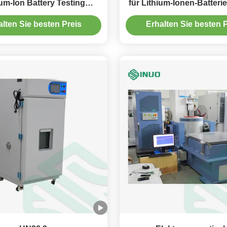
ium-Ion Battery Testing
für Lithium-Ionen-Batterie
ipment ULs 2580 Zell
Tests IEC62133
alten Sie besten Preis
Erhalten Sie besten P