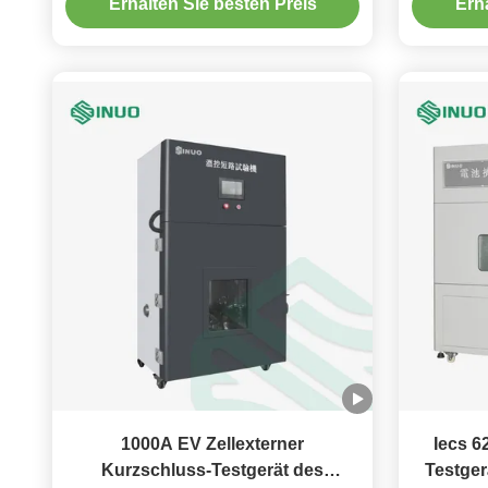
Erhalten Sie besten Preis
Erh
1000A EV Zellexterner
Iecs 6
Kurzschluss-Testgerät des
Testger