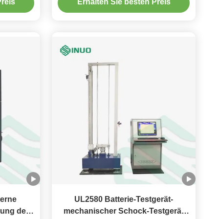
reis
Erhalten Sie besten Preis
terne
UL2580 Batterie-Testgerät-
tung des
mechanischer Schock-Testgerät