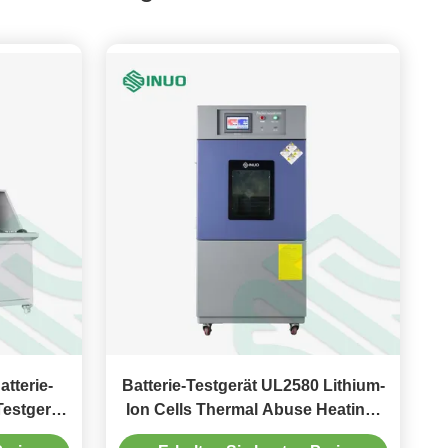
tterie-
Batterie-Testgerät UL2580 Lithium-
Testgerät-
Ion Cells Thermal Abuse Heating-
Ofen-EV