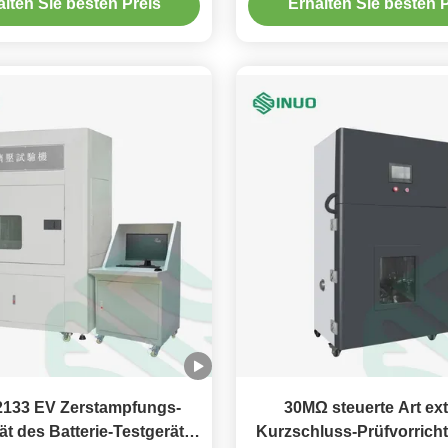
alten Sie besten Preis
Erhalten Sie besten P
Lithium-EV
2133 EV Zerstampfungs-
30MΩ steuerte Art ex
ät des Batterie-Testgerät-
Kurzschluss-Prüfvorrich