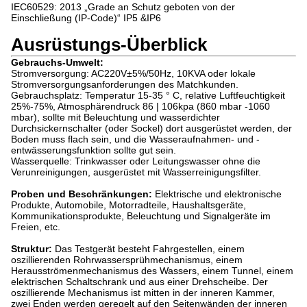
IEC60529: 2013 „Grade an Schutz geboten von der
Einschließung (IP-Code)“ IP5 &IP6
Ausrüstungs-Überblick
Gebrauchs-Umwelt:
Stromversorgung: AC220V±5%/50Hz, 10KVA oder lokale
Stromversorgungsanforderungen des Matchkunden.
Gebrauchsplatz: Temperatur 15-35 ° C, relative Luftfeuchtigkeit
25%-75%, Atmosphärendruck 86 | 106kpa (860 mbar -1060
mbar), sollte mit Beleuchtung und wasserdichter
Durchsickernschalter (oder Sockel) dort ausgerüstet werden, der
Boden muss flach sein, und die Wasseraufnahmen- und -
entwässerungsfunktion sollte gut sein.
Wasserquelle: Trinkwasser oder Leitungswasser ohne die
Verunreinigungen, ausgerüstet mit Wasserreinigungsfilter.
Proben und Beschränkungen:
Elektrische und elektronische
Produkte, Automobile, Motorradteile, Haushaltsgeräte,
Kommunikationsprodukte, Beleuchtung und Signalgeräte im
Freien, etc.
Struktur:
Das Testgerät besteht Fahrgestellen, einem
oszillierenden Rohrwassersprühmechanismus, einem
Herausströmenmechanismus des Wassers, einem Tunnel, einem
elektrischen Schaltschrank und aus einer Drehscheibe. Der
oszillierende Mechanismus ist mitten in der inneren Kammer,
zwei Enden werden geregelt auf den Seitenwänden der inneren