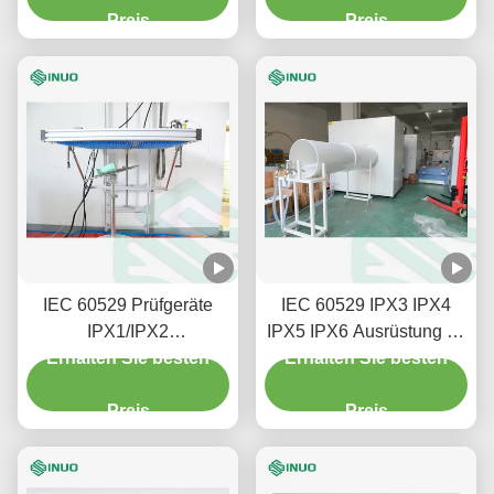
Haushaltsgeräte
Preis
Automobilprodukte
Preis
IEC 60529 Prüfgeräte
IEC 60529 IPX3 IPX4
IPX1/IPX2
IPX5 IPX6 Ausrüstung für
Wassertropfen-Prüflösung
Erhalten Sie besten
Erhalten Sie besten
die Prüfung von
Regensprays in
Preis
Schwingröhren
Preis