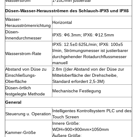
Wasserstrom
1-10L/min justierbar
Düsen-Wasser-Herausströmen des Schlauch-IPX5 und IPX6
Wasser-
Horizontal
Herausströmenrichtung
Düsen-
IPX5: Ф6.3mm; IPX6: Ф12.5mm
Innendurchmesser
IPX5: 12.5±0.625L/min; IPX6: 100±5
l/min, Strömungsmesser ist justierbarer
Wasserstrom-Rate
durchgehender Rotadurchflussmesser
manuell
Abstand von Düse zu
2.8m ((der Abstand von der Düse zur
Einschließungs-
Mitteloberfläche der Drehscheibe,
Oberfläche
Standard erfordert 2,5-3M)
Düsen-örtlich
Mechanische Festlegung
festgelegte Methode
General
Intelligentes Kontrollsystem PLC und des
Steuerung u. Operation
Touch Screen
Innere Größe:
WDH=900×900mm×1050mm
Kammer-Größe
Äußere Größe: