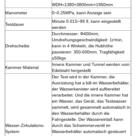
WDH=1380×3800mm×1950mm
Manometer
0~0.25MPa, kann Anzeige sein
Minute 0.01S~99.9, kann eingestellt
Testdauer
werden
Durchmesser: Φ400mm;
Umdrehungsgeschwindigkeit: 1r/min,
Drehscheibe
kann in 4 Winkeln, die Hubhöhe
pausieren: 350-600mm, Tragfähigkeit:
≤50kgs
Innere Kammer und Tunnel werden vom
Kammer-Material
Edelstahl hergestellt
Der Test wird in der Kammer, die
Ausrüstung hat a bilt-im Wasserbehälter,
der Wasserkanister wird aufbereitet
verarbeitet. Und die innere Kammer hat
ein Wasser, das Gerät, das Testwasser
sammelt, wird gesammelt automatisch in
den Wasserbehälter durch die
Fahrgestelle. Der Wassereinlaß kann
Wasser-Zirkulations-
durch das Schwimmerventil im
System
Wasserbehälter automatisch gesteuert