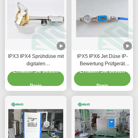
IPX3 IPX4 Sprühdüse mit
IPX5 IPX6 Jet Düse IP-
digitalen
Bewertung Prüfgerät
Durchflussmessern für
Erhalten Sie besten
Erhalten Sie besten
Düse IEC 60529
Fahrzeugkomponenten
Preis
Preis