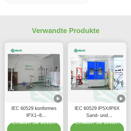
Verwandte Produkte
IEC 60529 konformes
IEC 60529 IP5X/IP6X
IPX1~8
Sand- und
Wasserdichtigkeitstestsystem
Erhalten Sie besten
Staubprüfkammer für
Erhalten Sie besten
für Industrie- und
Elektronik- und