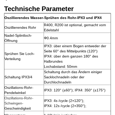
Technische Parameter
Oszillierendes Wasser-Sprühen des Rohr-IPX3 und IPX4
R400, R200 ist optional, gemacht vom
Oszillierendes Rohr
Edelstahl
Nadel-Splintloch-
Φ0.4mm
Öffnung
IPX3: über einem Bogen entweder der
Seite 60° des Mittelpunkts (120°)
Sprühen Sie Loch-
IPX4: über dem ganzen 180° des
Verteilung
Halbrundes
Lochabstand: 50mm
Schaltung durch das Ändern einiger
Schaltung IPX3/4
Sacklochnadeln oder der
Durchlochnadeln
Oszillations-Rohr-
IPX3: 120° (±60°); IPX4: 350° (±175°)
Pendelwinkel
Oszillations-Rohr-
IPX3: 4s /cycle (2×120°);
Schwingen-
IPX4: 12s /cycle (2×350°);
Geschwindigkeit