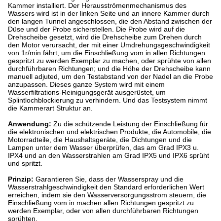
Kammer installiert. Der Herausströmenmechanismus des
Wassers wird ist in der linken Seite und an innere Kammer durch
den langen Tunnel angeschlossen, die den Abstand zwischen der
Düse und der Probe sicherstellen. Die Probe wird auf die
Drehscheibe gesetzt, wird die Drehscheibe zum Drehen durch
den Motor verursacht, der mit einer Umdrehungsgeschwindigkeit
von 1r/min fährt, um die Einschließung vom in allen Richtungen
gespritzt zu werden Exemplar zu machen, oder sprühte von allen
durchführbaren Richtungen; und die Höhe der Drehscheibe kann
manuell adjuted, um den Testabstand von der Nadel an die Probe
anzupassen. Dieses ganze System wird mit einem
Wasserfiltrations-Reinigungsgerät ausgerüstet, um
Splintlochblockierung zu verhindern. Und das Testsystem nimmt
die Kammerart Struktur an.
Anwendung:
Zu die schützende Leistung der Einschließung für
die elektronischen und elektrischen Produkte, die Automobile, die
Motorradteile, die Haushaltsgeräte, die Dichtungen und die
Lampen unter dem Wasser überprüfen, das am Grad IPX3 u.
IPX4 und an den Wasserstrahlen am Grad IPX5 und IPX6 sprüht
und spritzt.
Prinzip:
Garantieren Sie, dass der Wasserspray und die
Wasserstrahlgeschwindigkeit den Standard erforderlichen Wert
erreichen, indem sie den Wasserversorgungsstrom steuern, die
Einschließung vom in machen allen Richtungen gespritzt zu
werden Exemplar, oder von allen durchführbaren Richtungen
sprühten.