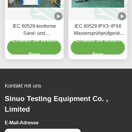
IEC 60529-konforme
IEC 60529 IPX3~IPX6
Sand- und
Wassersprühprüfgeräte
Staubprüfkammer für die
Erhalten Sie besten
für elektronische und
Erhalten Sie besten
Dauerhaftigkeitsprüfung
automobile Produkte
elektronischer und
Preis
Preis
automobiler
Komponenten
Kontakt mit uns
Sinuo Testing Equipment Co. ,
Limited
E-Mail-Adresse