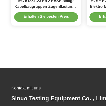
IEC 61851-23 Ed.2 EVSE-seitige
EVSE Ev,
Kabelbaugruppen-Zugentlastungs-
Elektro-
Prüfausrüstung
Erhalten Sie besten Preis
Erh
Kontakt mit uns
Sinuo Testing Equipment Co. , Lim