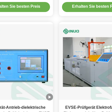
istung der Robustheit von
der Klausel-16 EV
alten Sie besten Preis
Erhalten Sie besten P
len für Elektrofahrzeuge
rät-Antrieb-dielektrische
EVSE-Prüfgerät Elektro