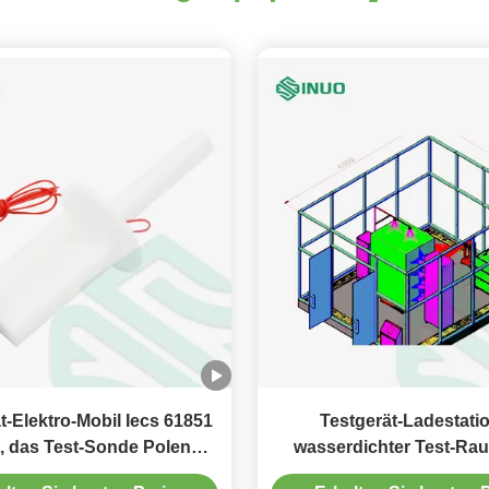
t-Elektro-Mobil Iecs 61851
Testgerät-Ladestati
 das Test-Sonde Polen
wasserdichter Test-Ra
IPXXB auflädt
61851 EVSE