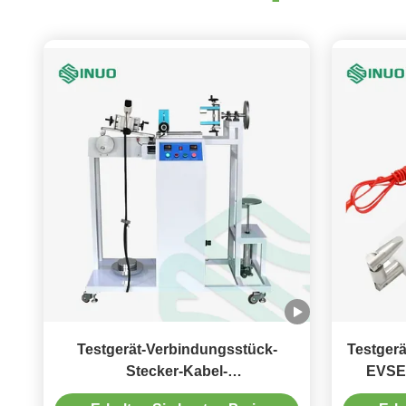
Testgerät-Verbindungsstück-
Testgerä
Stecker-Kabel-
EVSE,
Gummidurchführungsring-Test