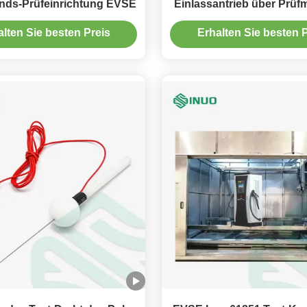
nds-Prüfeinrichtung EVSE
Einlassantrieb über Prüf
11000N
alten Sie besten Preis
Erhalten Sie besten P