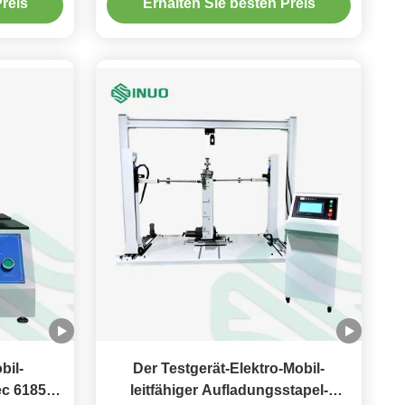
reis
Erhalten Sie besten Preis
bil-
Der Testgerät-Elektro-Mobil-
ec 61851
leitfähiger Aufladungsstapel-