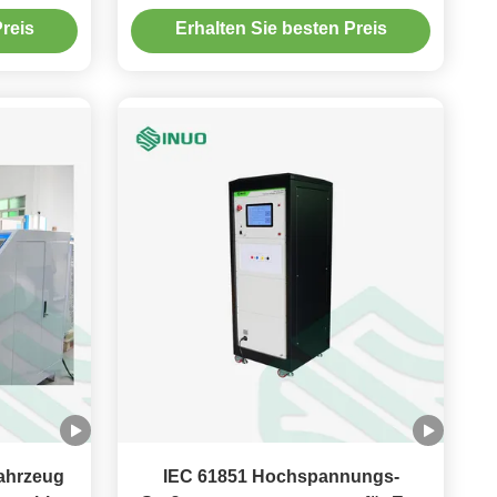
SE
statischen Belastung en-Iecs
reis
Erhalten Sie besten Preis
61851-1 EVSE Prüfstand
fahrzeug
IEC 61851 Hochspannungs-