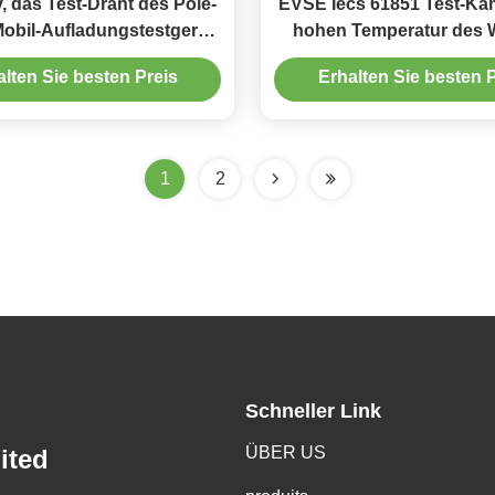
 das Test-Draht des Pole-
EVSE Iecs 61851 Test-Ka
Mobil-Aufladungstestgerät-
hohen Temperatur des 
IPXXD auflädt
Spray-Test-Raum-I
alten Sie besten Preis
Erhalten Sie besten P
1
2
Schneller Link
ÜBER US
ited