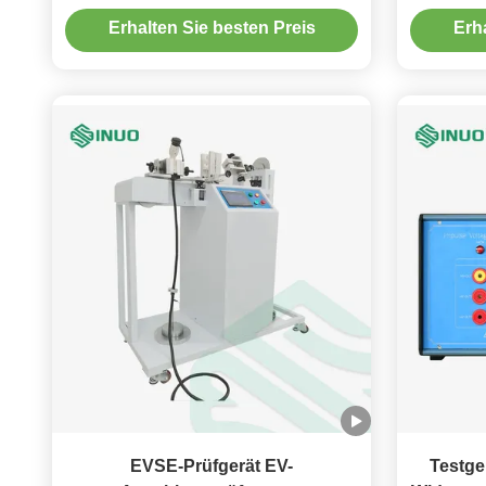
Gewährle
Erhalten Sie besten Preis
Erh
Ladesäu
EVSE-Prüfgerät EV-
Testge