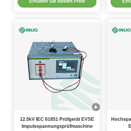
Erhalten Sie besten Preis
Erh
Iecs 61851 EVSE
12.5kV IEC 61851 Prüfgerät EVSE
Hochspa
Impulsspannungsprüfmaschine
E