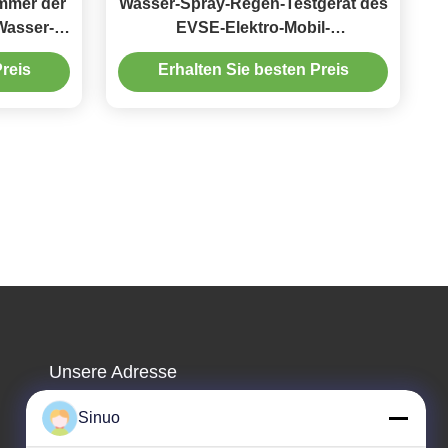
mmer der
Wasser-Spray-Regen-Testgerät des
Wasser-
EVSE-Elektro-Mobil-
PX9
Aufladungspunkt-IPX56
reis
Erhalten Sie besten Preis
Unsere Adresse
Adresse des Unternehmens
Sinuo
Zimmer 101, 1. Etage, Nr. 6, dritte Straße,